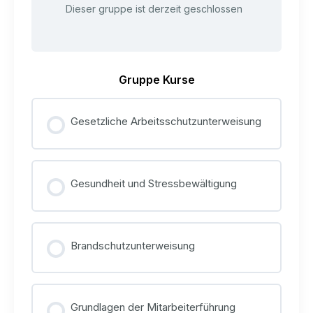
Dieser gruppe ist derzeit geschlossen
Gruppe Kurse
Gesetzliche Arbeitsschutzunterweisung
KURS FORTSCHRITT
0% VOLLSTÄNDIG
Gesundheit und Stressbewältigung
0/0 Schritte
KURS FORTSCHRITT
0% VOLLSTÄNDIG
Brandschutzunterweisung
0/0 Schritte
KURS FORTSCHRITT
0% VOLLSTÄNDIG
Grundlagen der Mitarbeiterführung
0/0 Schritte