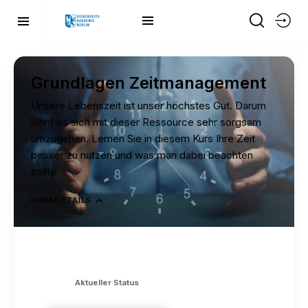
Grundlagen Zeitmanagement
Unsere Lebenszeit ist unser höchstes Gut. Darum
lohnt es sich mit dieser Ressource sehr sorgsam
umzugehen. Lernen Sie in diesem Kurs Ihre Zeit
besser zu nutzen und was man dabei beachten
sollte.
KURSDETAILS
Aktueller Status