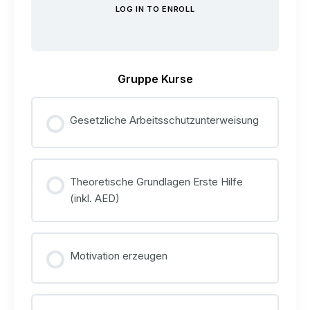
LOG IN TO ENROLL
Gruppe Kurse
Gesetzliche Arbeitsschutzunterweisung
KURS FORTSCHRITT
0% VOLLSTÄNDIG
Theoretische Grundlagen Erste Hilfe
0/0 Schritte
(inkl. AED)
KURS FORTSCHRITT
0% VOLLSTÄNDIG
Motivation erzeugen
0/0 Schritte
KURS FORTSCHRITT